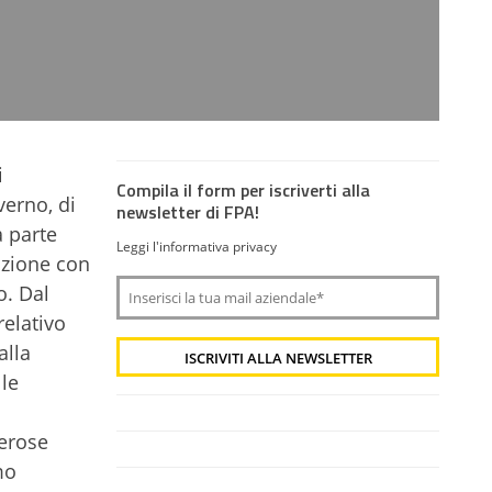
i
Compila il form per iscriverti alla
verno, di
newsletter di FPA!
a parte
Leggi l'informativa privacy
azione con
o. Dal
relativo
alla
le
merose
mo