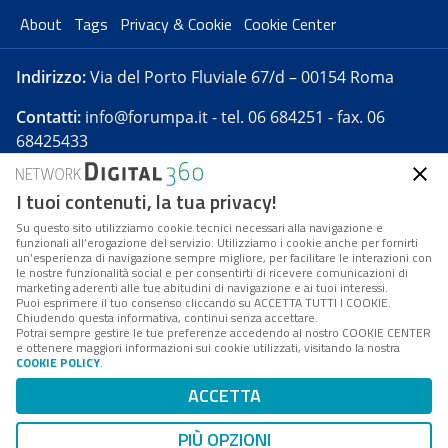
About
Tags
Privacy & Cookie
Cookie Center
Indirizzo:
Via del Porto Fluviale 67/d – 00154 Roma
Contatti:
info@forumpa.it
- tel. 06 684251 - fax. 06
68425433
I tuoi contenuti, la tua privacy!
Forumpa.it
è una pubblicazione telematica iscritta
presso Registro della stampa del Tribunale di Roma -
Su questo sito utilizziamo cookie tecnici necessari alla navigazione e
funzionali all’erogazione del servizio. Utilizziamo i cookie anche per fornirti
Reg. n. 182 del 2 maggio 2008 - Direttore resp. Michela
un’esperienza di navigazione sempre migliore, per facilitare le interazioni con
Stentella
le nostre funzionalità social e per consentirti di ricevere comunicazioni di
marketing aderenti alle tue abitudini di navigazione e ai tuoi interessi.
FPA s.r.l. è società soggetta a Direzione e
Puoi esprimere il tuo consenso cliccando su ACCETTA TUTTI I COOKIE.
Coordinamento da parte di Digital360 S.p.A. - FPA s.r.l.
Chiudendo questa informativa, continui senza accettare.
Potrai sempre gestire le tue preferenze accedendo al nostro COOKIE CENTER
è un'azienda certificata per il sistema di management
e ottenere maggiori informazioni sui cookie utilizzati, visitando la nostra
COOKIE POLICY
.
di qualità SQS (ISO 9001)
Codice Fiscale/Partita IVA n. 10693191008 - R.E.A. Roma
ACCETTA
n. 1249791. ISP AWS
PIÙ OPZIONI
Mappa del sito