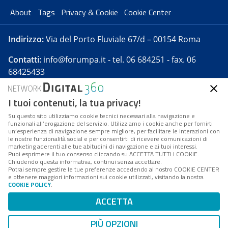
About
Tags
Privacy & Cookie
Cookie Center
Indirizzo:
Via del Porto Fluviale 67/d – 00154 Roma
Contatti:
info@forumpa.it
- tel. 06 684251 - fax. 06
68425433
I tuoi contenuti, la tua privacy!
Forumpa.it
è una pubblicazione telematica iscritta
presso Registro della stampa del Tribunale di Roma -
Su questo sito utilizziamo cookie tecnici necessari alla navigazione e
funzionali all’erogazione del servizio. Utilizziamo i cookie anche per fornirti
Reg. n. 182 del 2 maggio 2008 - Direttore resp. Michela
un’esperienza di navigazione sempre migliore, per facilitare le interazioni con
Stentella
le nostre funzionalità social e per consentirti di ricevere comunicazioni di
marketing aderenti alle tue abitudini di navigazione e ai tuoi interessi.
FPA s.r.l. è società soggetta a Direzione e
Puoi esprimere il tuo consenso cliccando su ACCETTA TUTTI I COOKIE.
Coordinamento da parte di Digital360 S.p.A. - FPA s.r.l.
Chiudendo questa informativa, continui senza accettare.
Potrai sempre gestire le tue preferenze accedendo al nostro COOKIE CENTER
è un'azienda certificata per il sistema di management
e ottenere maggiori informazioni sui cookie utilizzati, visitando la nostra
COOKIE POLICY
.
di qualità SQS (ISO 9001)
Codice Fiscale/Partita IVA n. 10693191008 - R.E.A. Roma
ACCETTA
n. 1249791. ISP AWS
PIÙ OPZIONI
Mappa del sito