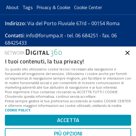
About
Tags
Privacy & Cookie
Cookie Center
Indirizzo:
Via del Porto Fluviale 67/d – 00154 Roma
Contatti:
info@forumpa.it
- tel. 06 684251 - fax. 06
68425433
I tuoi contenuti, la tua privacy!
Forumpa.it
è una pubblicazione telematica iscritta
presso Registro della stampa del Tribunale di Roma -
Su questo sito utilizziamo cookie tecnici necessari alla navigazione e
funzionali all’erogazione del servizio. Utilizziamo i cookie anche per fornirti
Reg. n. 182 del 2 maggio 2008 - Direttore resp. Michela
un’esperienza di navigazione sempre migliore, per facilitare le interazioni con
Stentella
le nostre funzionalità social e per consentirti di ricevere comunicazioni di
marketing aderenti alle tue abitudini di navigazione e ai tuoi interessi.
FPA s.r.l. è società soggetta a Direzione e
Puoi esprimere il tuo consenso cliccando su ACCETTA TUTTI I COOKIE.
Coordinamento da parte di Digital360 S.p.A. - FPA s.r.l.
Chiudendo questa informativa, continui senza accettare.
Potrai sempre gestire le tue preferenze accedendo al nostro COOKIE CENTER
è un'azienda certificata per il sistema di management
e ottenere maggiori informazioni sui cookie utilizzati, visitando la nostra
COOKIE POLICY
.
di qualità SQS (ISO 9001)
Codice Fiscale/Partita IVA n. 10693191008 - R.E.A. Roma
ACCETTA
n. 1249791. ISP AWS
PIÙ OPZIONI
Mappa del sito