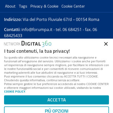
About
Tags
Privacy & Cookie
Cookie Center
Indirizzo:
Via del Porto Fluviale 67/d – 00154 Roma
Contatti:
info@forumpa.it
- tel. 06 684251 - fax. 06
68425433
I tuoi contenuti, la tua privacy!
Forumpa.it
è una pubblicazione telematica iscritta
presso Registro della stampa del Tribunale di Roma -
Su questo sito utilizziamo cookie tecnici necessari alla navigazione e
funzionali all’erogazione del servizio. Utilizziamo i cookie anche per fornirti
Reg. n. 182 del 2 maggio 2008 - Direttore resp. Michela
un’esperienza di navigazione sempre migliore, per facilitare le interazioni con
Stentella
le nostre funzionalità social e per consentirti di ricevere comunicazioni di
marketing aderenti alle tue abitudini di navigazione e ai tuoi interessi.
FPA s.r.l. è società soggetta a Direzione e
Puoi esprimere il tuo consenso cliccando su ACCETTA TUTTI I COOKIE.
Coordinamento da parte di Digital360 S.p.A. - FPA s.r.l.
Chiudendo questa informativa, continui senza accettare.
Potrai sempre gestire le tue preferenze accedendo al nostro COOKIE CENTER
è un'azienda certificata per il sistema di management
e ottenere maggiori informazioni sui cookie utilizzati, visitando la nostra
COOKIE POLICY
.
di qualità SQS (ISO 9001)
Codice Fiscale/Partita IVA n. 10693191008 - R.E.A. Roma
ACCETTA
n. 1249791. ISP AWS
PIÙ OPZIONI
Mappa del sito