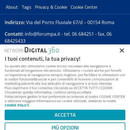
About
Tags
Privacy & Cookie
Cookie Center
Indirizzo:
Via del Porto Fluviale 67/d – 00154 Roma
Contatti:
info@forumpa.it
- tel. 06 684251 - fax. 06
68425433
I tuoi contenuti, la tua privacy!
Forumpa.it
è una pubblicazione telematica iscritta
presso Registro della stampa del Tribunale di Roma -
Su questo sito utilizziamo cookie tecnici necessari alla navigazione e
funzionali all’erogazione del servizio. Utilizziamo i cookie anche per fornirti
Reg. n. 182 del 2 maggio 2008 - Direttore resp. Michela
un’esperienza di navigazione sempre migliore, per facilitare le interazioni con
Stentella
le nostre funzionalità social e per consentirti di ricevere comunicazioni di
marketing aderenti alle tue abitudini di navigazione e ai tuoi interessi.
FPA s.r.l. è società soggetta a Direzione e
Puoi esprimere il tuo consenso cliccando su ACCETTA TUTTI I COOKIE.
Coordinamento da parte di Digital360 S.p.A. - FPA s.r.l.
Chiudendo questa informativa, continui senza accettare.
Potrai sempre gestire le tue preferenze accedendo al nostro COOKIE CENTER
è un'azienda certificata per il sistema di management
e ottenere maggiori informazioni sui cookie utilizzati, visitando la nostra
COOKIE POLICY
.
di qualità SQS (ISO 9001)
Codice Fiscale/Partita IVA n. 10693191008 - R.E.A. Roma
ACCETTA
n. 1249791. ISP AWS
PIÙ OPZIONI
Mappa del sito