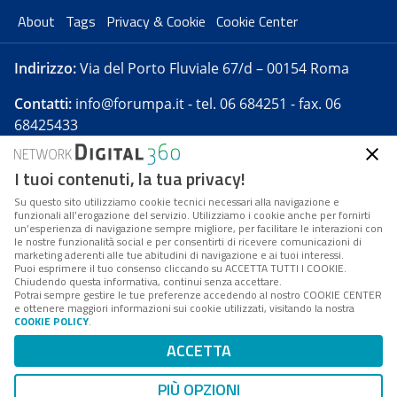
About
Tags
Privacy & Cookie
Cookie Center
Indirizzo:
Via del Porto Fluviale 67/d – 00154 Roma
Contatti:
info@forumpa.it
- tel. 06 684251 - fax. 06
68425433
I tuoi contenuti, la tua privacy!
Forumpa.it
è una pubblicazione telematica iscritta
presso Registro della stampa del Tribunale di Roma -
Su questo sito utilizziamo cookie tecnici necessari alla navigazione e
funzionali all’erogazione del servizio. Utilizziamo i cookie anche per fornirti
Reg. n. 182 del 2 maggio 2008 - Direttore resp. Michela
un’esperienza di navigazione sempre migliore, per facilitare le interazioni con
Stentella
le nostre funzionalità social e per consentirti di ricevere comunicazioni di
marketing aderenti alle tue abitudini di navigazione e ai tuoi interessi.
FPA s.r.l. è società soggetta a Direzione e
Puoi esprimere il tuo consenso cliccando su ACCETTA TUTTI I COOKIE.
Coordinamento da parte di Digital360 S.p.A. - FPA s.r.l.
Chiudendo questa informativa, continui senza accettare.
Potrai sempre gestire le tue preferenze accedendo al nostro COOKIE CENTER
è un'azienda certificata per il sistema di management
e ottenere maggiori informazioni sui cookie utilizzati, visitando la nostra
COOKIE POLICY
.
di qualità SQS (ISO 9001)
Codice Fiscale/Partita IVA n. 10693191008 - R.E.A. Roma
ACCETTA
n. 1249791. ISP AWS
PIÙ OPZIONI
Mappa del sito