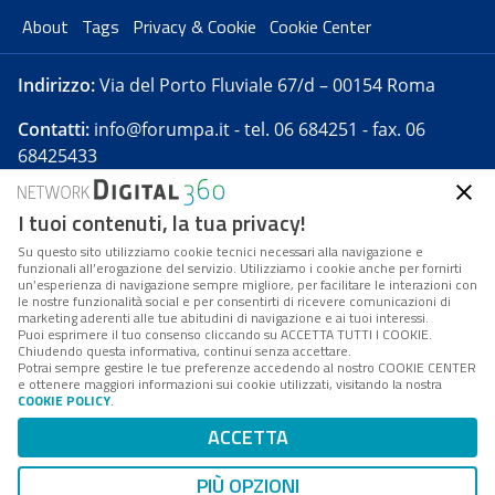
About
Tags
Privacy & Cookie
Cookie Center
Indirizzo:
Via del Porto Fluviale 67/d – 00154 Roma
Contatti:
info@forumpa.it
- tel. 06 684251 - fax. 06
68425433
I tuoi contenuti, la tua privacy!
Forumpa.it
è una pubblicazione telematica iscritta
presso Registro della stampa del Tribunale di Roma -
Su questo sito utilizziamo cookie tecnici necessari alla navigazione e
funzionali all’erogazione del servizio. Utilizziamo i cookie anche per fornirti
Reg. n. 182 del 2 maggio 2008 - Direttore resp. Michela
un’esperienza di navigazione sempre migliore, per facilitare le interazioni con
Stentella
le nostre funzionalità social e per consentirti di ricevere comunicazioni di
marketing aderenti alle tue abitudini di navigazione e ai tuoi interessi.
FPA s.r.l. è società soggetta a Direzione e
Puoi esprimere il tuo consenso cliccando su ACCETTA TUTTI I COOKIE.
Coordinamento da parte di Digital360 S.p.A. - FPA s.r.l.
Chiudendo questa informativa, continui senza accettare.
Potrai sempre gestire le tue preferenze accedendo al nostro COOKIE CENTER
è un'azienda certificata per il sistema di management
e ottenere maggiori informazioni sui cookie utilizzati, visitando la nostra
COOKIE POLICY
.
di qualità SQS (ISO 9001)
Codice Fiscale/Partita IVA n. 10693191008 - R.E.A. Roma
ACCETTA
n. 1249791. ISP AWS
PIÙ OPZIONI
Mappa del sito