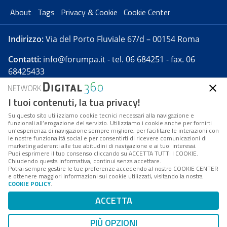
About
Tags
Privacy & Cookie
Cookie Center
Indirizzo:
Via del Porto Fluviale 67/d – 00154 Roma
Contatti:
info@forumpa.it
- tel. 06 684251 - fax. 06
68425433
I tuoi contenuti, la tua privacy!
Forumpa.it
è una pubblicazione telematica iscritta
presso Registro della stampa del Tribunale di Roma -
Su questo sito utilizziamo cookie tecnici necessari alla navigazione e
funzionali all’erogazione del servizio. Utilizziamo i cookie anche per fornirti
Reg. n. 182 del 2 maggio 2008 - Direttore resp. Michela
un’esperienza di navigazione sempre migliore, per facilitare le interazioni con
Stentella
le nostre funzionalità social e per consentirti di ricevere comunicazioni di
marketing aderenti alle tue abitudini di navigazione e ai tuoi interessi.
FPA s.r.l. è società soggetta a Direzione e
Puoi esprimere il tuo consenso cliccando su ACCETTA TUTTI I COOKIE.
Coordinamento da parte di Digital360 S.p.A. - FPA s.r.l.
Chiudendo questa informativa, continui senza accettare.
Potrai sempre gestire le tue preferenze accedendo al nostro COOKIE CENTER
è un'azienda certificata per il sistema di management
e ottenere maggiori informazioni sui cookie utilizzati, visitando la nostra
COOKIE POLICY
.
di qualità SQS (ISO 9001)
Codice Fiscale/Partita IVA n. 10693191008 - R.E.A. Roma
ACCETTA
n. 1249791. ISP AWS
PIÙ OPZIONI
Mappa del sito