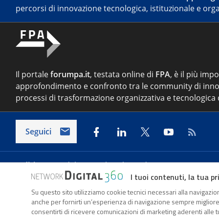
percorsi di innovazione tecnologica, istituzionale e orga
Il portale
forumpa.it
, testata online di
FPA
, è il più imp
approfondimento e confronto tra le community di inno
processi di trasformazione organizzativa e tecnologica d
Seguici
Indirizzo:
Via del Porto Fluviale 67/d – 00154 Roma
I tuoi contenuti, la tua pr
Su questo sito utilizziamo cookie tecnici necessari alla navigazion
Forumpa.it
è una pubblicazione telematica iscritta pre
anche per fornirti un’esperienza di navigazione sempre migliore, p
FPA s.r.l. è società soggetta a Direzione e Coordinament
consentirti di ricevere comunicazioni di marketing aderenti alle tu