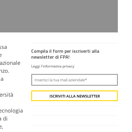
ssa
Compila il form per iscriverti alla
e
newsletter di FPA!
Nazionale
Leggi l'informativa privacy
nzo.
ca
ersità
tecnologia
a di
e,