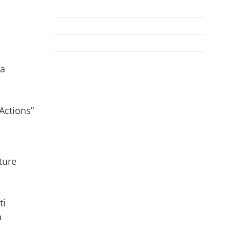
la
Actions”
ture
ti
a