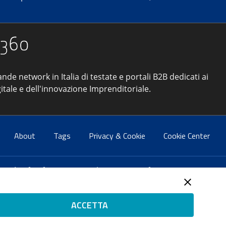
ande network in Italia di testate e portali B2B dedicati ai
itale e dell'innovazione Imprenditoriale.
About
Tags
Privacy & Cookie
Cookie Center
atti:
info@forumpa.it
- tel. 06 684251 - fax. 06 68425433
2 del 2 maggio 2008 - Direttore resp. Michela Stentella
ACCETTA
tificata per il sistema di management di qualità SQS (ISO