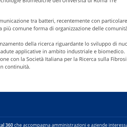
Tecnologie Biomediche dell’Università di Roma Tre
omunicazione tra batteri, recentemente con particolar
e la più comune forma di organizzazione delle comunit
vanzamento della ricerca riguardante lo sviluppo di nu
cadute applicative in ambito industriale e biomedico.
one con la Società Italiana per la Ricerca sulla Fibrosi
on continuità.
al 360
che accompagna amministrazioni e aziende interessat