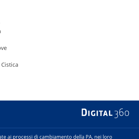
e
à
ove
 Cistica
e ai processi di cambiamento della PA, nei loro