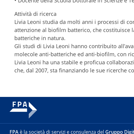
• Docente della Scuola Dottorale in Scienze e 
Attività di ricerca
Livia Leoni studia da molti anni i processi di c
attenzione al biofilm batterico, che costituisc
batteriche in natura.
Gli studi di Livia Leoni hanno contribuito all’a
molecole anti-batteriche ed anti-biofilm, con ri
Livia Leoni ha una stabile e proficua collaborazi
che, dal 2007, sta finanziando le sue ricerche c
FPA
è la società di servizi e consulenza del
Gruppo Digit