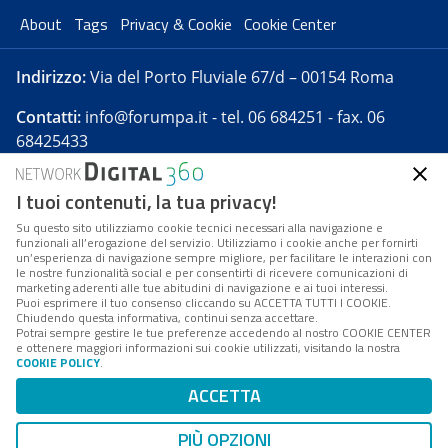
About
Tags
Privacy & Cookie
Cookie Center
Indirizzo:
Via del Porto Fluviale 67/d – 00154 Roma
Contatti:
info@forumpa.it
- tel. 06 684251 - fax. 06
68425433
I tuoi contenuti, la tua privacy!
Forumpa.it
è una pubblicazione telematica iscritta
presso Registro della stampa del Tribunale di Roma -
Su questo sito utilizziamo cookie tecnici necessari alla navigazione e
funzionali all’erogazione del servizio. Utilizziamo i cookie anche per fornirti
Reg. n. 182 del 2 maggio 2008 - Direttore resp. Michela
un’esperienza di navigazione sempre migliore, per facilitare le interazioni con
Stentella
le nostre funzionalità social e per consentirti di ricevere comunicazioni di
marketing aderenti alle tue abitudini di navigazione e ai tuoi interessi.
FPA s.r.l. è società soggetta a Direzione e
Puoi esprimere il tuo consenso cliccando su ACCETTA TUTTI I COOKIE.
Coordinamento da parte di Digital360 S.p.A. - FPA s.r.l.
Chiudendo questa informativa, continui senza accettare.
Potrai sempre gestire le tue preferenze accedendo al nostro COOKIE CENTER
è un'azienda certificata per il sistema di management
e ottenere maggiori informazioni sui cookie utilizzati, visitando la nostra
COOKIE POLICY
.
di qualità SQS (ISO 9001)
Codice Fiscale/Partita IVA n. 10693191008 - R.E.A. Roma
ACCETTA
n. 1249791. ISP AWS
PIÙ OPZIONI
Mappa del sito