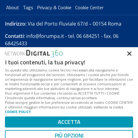
About
Tags
Privacy & Cookie
Cookie Center
Indirizzo:
Via del Porto Fluviale 67/d – 00154 Roma
Contatti:
info@forumpa.it
- tel. 06 684251 - fax. 06
68425433
I tuoi contenuti, la tua privacy!
Forumpa.it
è una pubblicazione telematica iscritta
presso Registro della stampa del Tribunale di Roma -
Su questo sito utilizziamo cookie tecnici necessari alla navigazione e
funzionali all’erogazione del servizio. Utilizziamo i cookie anche per fornirti
Reg. n. 182 del 2 maggio 2008 - Direttore resp. Michela
un’esperienza di navigazione sempre migliore, per facilitare le interazioni con
Stentella
le nostre funzionalità social e per consentirti di ricevere comunicazioni di
marketing aderenti alle tue abitudini di navigazione e ai tuoi interessi.
FPA s.r.l. è società soggetta a Direzione e
Puoi esprimere il tuo consenso cliccando su ACCETTA TUTTI I COOKIE.
Coordinamento da parte di Digital360 S.p.A. - FPA s.r.l.
Chiudendo questa informativa, continui senza accettare.
Potrai sempre gestire le tue preferenze accedendo al nostro COOKIE CENTER
è un'azienda certificata per il sistema di management
e ottenere maggiori informazioni sui cookie utilizzati, visitando la nostra
COOKIE POLICY
.
di qualità SQS (ISO 9001)
Codice Fiscale/Partita IVA n. 10693191008 - R.E.A. Roma
ACCETTA
n. 1249791. ISP AWS
PIÙ OPZIONI
Mappa del sito