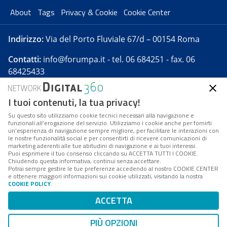
About
Tags
Privacy & Cookie
Cookie Center
Indirizzo:
Via del Porto Fluviale 67/d – 00154 Roma
Contatti:
info@forumpa.it
- tel. 06 684251 - fax. 06
68425433
I tuoi contenuti, la tua privacy!
Forumpa.it
è una pubblicazione telematica iscritta
presso Registro della stampa del Tribunale di Roma -
Su questo sito utilizziamo cookie tecnici necessari alla navigazione e
funzionali all’erogazione del servizio. Utilizziamo i cookie anche per fornirti
Reg. n. 182 del 2 maggio 2008 - Direttore resp. Michela
un’esperienza di navigazione sempre migliore, per facilitare le interazioni con
Stentella
le nostre funzionalità social e per consentirti di ricevere comunicazioni di
marketing aderenti alle tue abitudini di navigazione e ai tuoi interessi.
FPA s.r.l. è società soggetta a Direzione e
Puoi esprimere il tuo consenso cliccando su ACCETTA TUTTI I COOKIE.
Coordinamento da parte di Digital360 S.p.A. - FPA s.r.l.
Chiudendo questa informativa, continui senza accettare.
Potrai sempre gestire le tue preferenze accedendo al nostro COOKIE CENTER
è un'azienda certificata per il sistema di management
e ottenere maggiori informazioni sui cookie utilizzati, visitando la nostra
COOKIE POLICY
.
di qualità SQS (ISO 9001)
Codice Fiscale/Partita IVA n. 10693191008 - R.E.A. Roma
ACCETTA
n. 1249791. ISP AWS
PIÙ OPZIONI
Mappa del sito