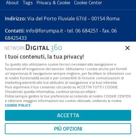
About
Tags
Privacy & Cookie
Cookie Center
Indirizzo:
Via del Porto Fluviale 67/d – 00154 Roma
Contatti:
info@forumpa.it
- tel. 06 684251 - fax. 06
68425433
I tuoi contenuti, la tua privacy!
Forumpa.it
è una pubblicazione telematica iscritta
presso Registro della stampa del Tribunale di Roma -
Su questo sito utilizziamo cookie tecnici necessari alla navigazione e
funzionali all’erogazione del servizio. Utilizziamo i cookie anche per fornirti
Reg. n. 182 del 2 maggio 2008 - Direttore resp. Michela
un’esperienza di navigazione sempre migliore, per facilitare le interazioni con
Stentella
le nostre funzionalità social e per consentirti di ricevere comunicazioni di
marketing aderenti alle tue abitudini di navigazione e ai tuoi interessi.
FPA s.r.l. è società soggetta a Direzione e
Puoi esprimere il tuo consenso cliccando su ACCETTA TUTTI I COOKIE.
Coordinamento da parte di Digital360 S.p.A. - FPA s.r.l.
Chiudendo questa informativa, continui senza accettare.
Potrai sempre gestire le tue preferenze accedendo al nostro COOKIE CENTER
è un'azienda certificata per il sistema di management
e ottenere maggiori informazioni sui cookie utilizzati, visitando la nostra
COOKIE POLICY
.
di qualità SQS (ISO 9001)
Codice Fiscale/Partita IVA n. 10693191008 - R.E.A. Roma
ACCETTA
n. 1249791. ISP AWS
PIÙ OPZIONI
Mappa del sito