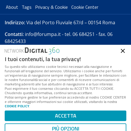
About
Tags
Privacy & Cookie
Cookie Center
Indirizzo:
Via del Porto Fluviale 67/d – 00154 Roma
Contatti:
info@forumpa.it
- tel. 06 684251 - fax. 06
68425433
I tuoi contenuti, la tua privacy!
Forumpa.it
è una pubblicazione telematica iscritta
presso Registro della stampa del Tribunale di Roma -
Su questo sito utilizziamo cookie tecnici necessari alla navigazione e
funzionali all’erogazione del servizio. Utilizziamo i cookie anche per fornirti
Reg. n. 182 del 2 maggio 2008 - Direttore resp. Michela
un’esperienza di navigazione sempre migliore, per facilitare le interazioni con
Stentella
le nostre funzionalità social e per consentirti di ricevere comunicazioni di
marketing aderenti alle tue abitudini di navigazione e ai tuoi interessi.
FPA s.r.l. è società soggetta a Direzione e
Puoi esprimere il tuo consenso cliccando su ACCETTA TUTTI I COOKIE.
Coordinamento da parte di Digital360 S.p.A. - FPA s.r.l.
Chiudendo questa informativa, continui senza accettare.
Potrai sempre gestire le tue preferenze accedendo al nostro COOKIE CENTER
è un'azienda certificata per il sistema di management
e ottenere maggiori informazioni sui cookie utilizzati, visitando la nostra
COOKIE POLICY
.
di qualità SQS (ISO 9001)
Codice Fiscale/Partita IVA n. 10693191008 - R.E.A. Roma
ACCETTA
n. 1249791. ISP AWS
PIÙ OPZIONI
Mappa del sito