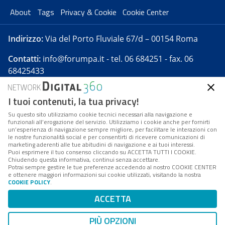
About
Tags
Privacy & Cookie
Cookie Center
Indirizzo:
Via del Porto Fluviale 67/d – 00154 Roma
Contatti:
info@forumpa.it
- tel. 06 684251 - fax. 06
68425433
I tuoi contenuti, la tua privacy!
Forumpa.it
è una pubblicazione telematica iscritta
presso Registro della stampa del Tribunale di Roma -
Su questo sito utilizziamo cookie tecnici necessari alla navigazione e
funzionali all’erogazione del servizio. Utilizziamo i cookie anche per fornirti
Reg. n. 182 del 2 maggio 2008 - Direttore resp. Michela
un’esperienza di navigazione sempre migliore, per facilitare le interazioni con
Stentella
le nostre funzionalità social e per consentirti di ricevere comunicazioni di
marketing aderenti alle tue abitudini di navigazione e ai tuoi interessi.
FPA s.r.l. è società soggetta a Direzione e
Puoi esprimere il tuo consenso cliccando su ACCETTA TUTTI I COOKIE.
Coordinamento da parte di Digital360 S.p.A. - FPA s.r.l.
Chiudendo questa informativa, continui senza accettare.
Potrai sempre gestire le tue preferenze accedendo al nostro COOKIE CENTER
è un'azienda certificata per il sistema di management
e ottenere maggiori informazioni sui cookie utilizzati, visitando la nostra
COOKIE POLICY
.
di qualità SQS (ISO 9001)
Codice Fiscale/Partita IVA n. 10693191008 - R.E.A. Roma
ACCETTA
n. 1249791. ISP AWS
PIÙ OPZIONI
Mappa del sito