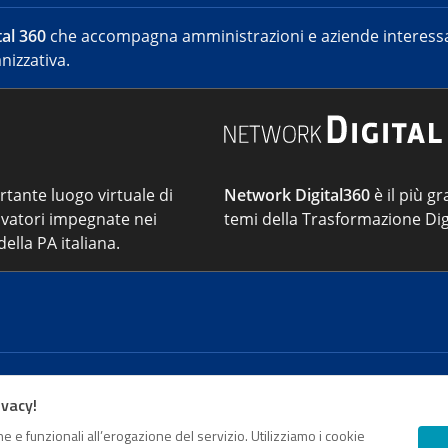
al 360
che accompagna amministrazioni e aziende interessat
nizzativa.
ortante luogo virtuale di
Network Digital360
è il più gr
vatori impegnate nei
temi della Trasformazione Dig
ella PA italiana.
Cont
ivacy!
e e funzionali all’erogazione del servizio. Utilizziamo i cookie
sso Registro della stampa del Tribunale di Roma - Reg. n. 18