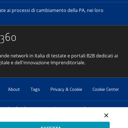
e ai processi di cambiamento della PA, nei loro
ande network in Italia di testate e portali B2B dedicati ai
itale e dell'innovazione Imprenditoriale.
About
Tags
Privacy & Cookie
Cookie Center
atti:
info@forumpa.it
- tel. 06 684251 - fax. 06 68425433
2 del 2 maggio 2008 - Direttore resp. Michela Stentella