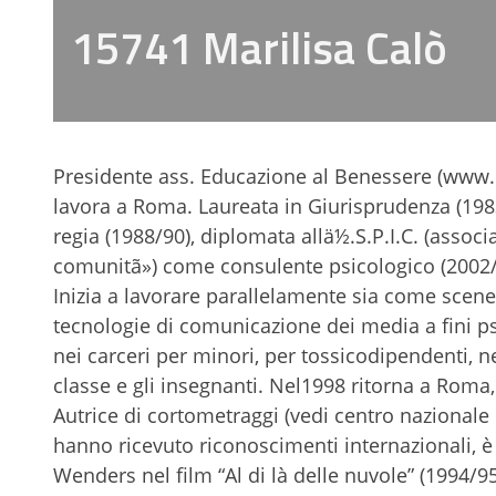
15741 Marilisa Calò
Presidente ass. Educazione al Benessere (www.e
lavora a Roma. Laureata in Giurisprudenza (198
regia (1988/90), diplomata allä½.S.P.I.C. (asso
comunitã») come consulente psicologico (2002
Inizia a lavorare parallelamente sia come sceneg
tecnologie di comunicazione dei media a fini ps
nei carceri per minori, per tossicodipendenti, ne
classe e gli insegnanti. Nel1998 ritorna a Roma,
Autrice di cortometraggi (vedi centro nazionale
hanno ricevuto riconoscimenti internazionali, è
Wenders nel film “Al di là delle nuvole” (1994/