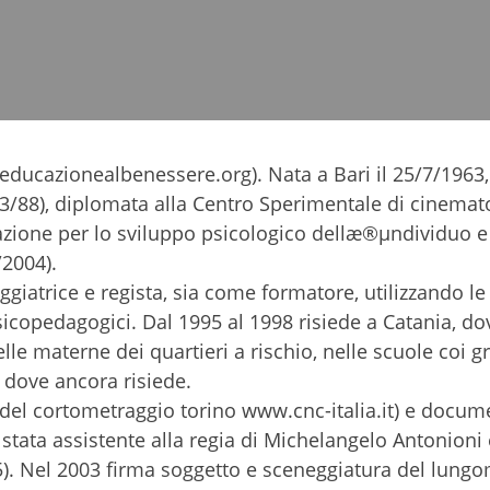
ducazionealbenessere.org). Nata a Bari il 25/7/1963,
3/88), diplomata alla Centro Sperimentale di cinemato
ciazione per lo sviluppo psicologico dellæ®µndividuo e
/2004).
giatrice e regista, sia come formatore, utilizzando le
icopedagogici. Dal 1995 al 1998 risiede a Catania, do
lle materne dei quartieri a rischio, nelle scuole coi g
 dove ancora risiede.
 del cortometraggio torino www.cnc-italia.it) e docum
 stata assistente alla regia di Michelangelo Antonion
95). Nel 2003 firma soggetto e sceneggiatura del lung