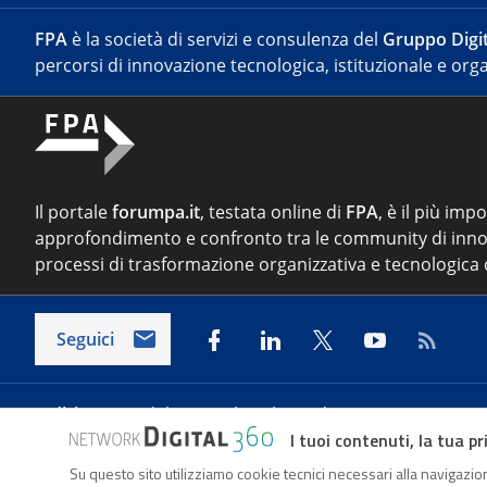
FPA
è la società di servizi e consulenza del
Gruppo Digit
percorsi di innovazione tecnologica, istituzionale e orga
Il portale
forumpa.it
, testata online di
FPA
, è il più imp
approfondimento e confronto tra le community di inno
processi di trasformazione organizzativa e tecnologica d
Seguici
Indirizzo:
Via del Porto Fluviale 67/d – 00154 Roma
I tuoi contenuti, la tua pr
Su questo sito utilizziamo cookie tecnici necessari alla navigazion
Forumpa.it
è una pubblicazione telematica iscritta pre