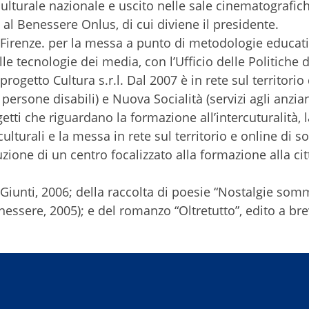
ulturale nazionale e uscito nelle sale cinematografich
al Benessere Onlus, di cui diviene il presidente.
i Firenze. per la messa a punto di metodologie educati
le tecnologie dei media, con l’Ufficio delle Politiche d
etto Cultura s.r.l. Dal 2007 è in rete sul territorio 
rsone disabili) e Nuova Socialità (servizi agli anziani 
etti che riguardano la formazione all’intercuturalità, l
ulturali e la messa in rete sul territorio e online di so
ituzione di un centro focalizzato alla formazione alla c
to Giunti, 2006; della raccolta di poesie “Nostalgie so
nessere, 2005); e del romanzo “Oltretutto”, edito a bre