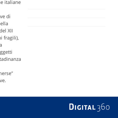
e italiane
ve di
ella
del XII
fragili),
a
ggetti
ittadinanza
mmerse”
ve.