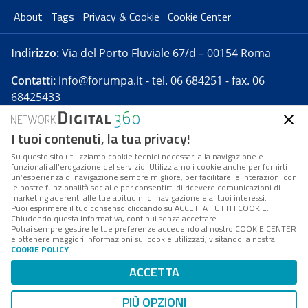
About
Tags
Privacy & Cookie
Cookie Center
Indirizzo:
Via del Porto Fluviale 67/d – 00154 Roma
Contatti:
info@forumpa.it
- tel. 06 684251 - fax. 06
68425433
I tuoi contenuti, la tua privacy!
Forumpa.it
è una pubblicazione telematica iscritta
presso Registro della stampa del Tribunale di Roma -
Su questo sito utilizziamo cookie tecnici necessari alla navigazione e
funzionali all’erogazione del servizio. Utilizziamo i cookie anche per fornirti
Reg. n. 182 del 2 maggio 2008 - Direttore resp. Michela
un’esperienza di navigazione sempre migliore, per facilitare le interazioni con
Stentella
le nostre funzionalità social e per consentirti di ricevere comunicazioni di
marketing aderenti alle tue abitudini di navigazione e ai tuoi interessi.
FPA s.r.l. è società soggetta a Direzione e
Puoi esprimere il tuo consenso cliccando su ACCETTA TUTTI I COOKIE.
Coordinamento da parte di Digital360 S.p.A. - FPA s.r.l.
Chiudendo questa informativa, continui senza accettare.
Potrai sempre gestire le tue preferenze accedendo al nostro COOKIE CENTER
è un'azienda certificata per il sistema di management
e ottenere maggiori informazioni sui cookie utilizzati, visitando la nostra
COOKIE POLICY
.
di qualità SQS (ISO 9001)
Codice Fiscale/Partita IVA n. 10693191008 - R.E.A. Roma
ACCETTA
n. 1249791. ISP AWS
PIÙ OPZIONI
Mappa del sito