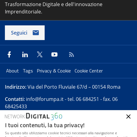
Trasformazione Digitale e dell'innovazione
Imprenditoriale.
Seguici
About
Tags
Privacy & Cookie
Cookie Center
Indirizzo:
Via del Porto Fluviale 67/d – 00154 Roma
Contatti:
info@forumpa.it
- tel. 06 684251 - fax. 06
68425433
I tuoi contenuti, la tua privacy!
Forumpa.it
è una pubblicazione telematica iscritta
presso Registro della stampa del Tribunale di Roma -
Su questo sito utilizziamo cookie tecnici necessari alla navigazione e