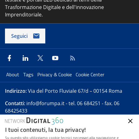
Trasformazione Digitale e dell'innovazione
Imprenditoriale.
Seguici
About
Tags
Privacy & Cookie
Cookie Center
Indirizzo:
Via del Porto Fluviale 67/d – 00154 Roma
Contatti:
info@forumpa.it
- tel. 06 684251 - fax. 06
68425433
I tuoi contenuti, la tua privacy!
Forumpa.it
è una pubblicazione telematica iscritta
presso Registro della stampa del Tribunale di Roma -
Su questo sito utilizziamo cookie tecnici necessari alla navigazione e