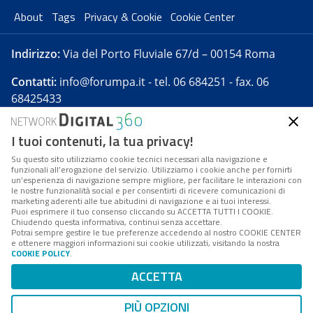
About
Tags
Privacy & Cookie
Cookie Center
Indirizzo:
Via del Porto Fluviale 67/d – 00154 Roma
Contatti:
info@forumpa.it
- tel. 06 684251 - fax. 06
68425433
I tuoi contenuti, la tua privacy!
Forumpa.it
è una pubblicazione telematica iscritta
presso Registro della stampa del Tribunale di Roma -
Su questo sito utilizziamo cookie tecnici necessari alla navigazione e
funzionali all’erogazione del servizio. Utilizziamo i cookie anche per fornirti
Reg. n. 182 del 2 maggio 2008 - Direttore resp. Michela
un’esperienza di navigazione sempre migliore, per facilitare le interazioni con
Stentella
le nostre funzionalità social e per consentirti di ricevere comunicazioni di
marketing aderenti alle tue abitudini di navigazione e ai tuoi interessi.
FPA s.r.l. è società soggetta a Direzione e
Puoi esprimere il tuo consenso cliccando su ACCETTA TUTTI I COOKIE.
Coordinamento da parte di Digital360 S.p.A. - FPA s.r.l.
Chiudendo questa informativa, continui senza accettare.
Potrai sempre gestire le tue preferenze accedendo al nostro COOKIE CENTER
è un'azienda certificata per il sistema di management
e ottenere maggiori informazioni sui cookie utilizzati, visitando la nostra
COOKIE POLICY
.
di qualità SQS (ISO 9001)
Codice Fiscale/Partita IVA n. 10693191008 - R.E.A. Roma
ACCETTA
n. 1249791. ISP AWS
PIÙ OPZIONI
Mappa del sito