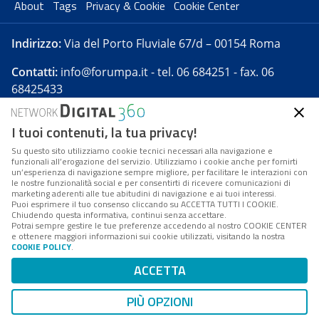
About
Tags
Privacy & Cookie
Cookie Center
Indirizzo:
Via del Porto Fluviale 67/d – 00154 Roma
Contatti:
info@forumpa.it
- tel. 06 684251 - fax. 06
68425433
I tuoi contenuti, la tua privacy!
Forumpa.it
è una pubblicazione telematica iscritta
presso Registro della stampa del Tribunale di Roma -
Su questo sito utilizziamo cookie tecnici necessari alla navigazione e
funzionali all’erogazione del servizio. Utilizziamo i cookie anche per fornirti
Reg. n. 182 del 2 maggio 2008 - Direttore resp. Michela
un’esperienza di navigazione sempre migliore, per facilitare le interazioni con
Stentella
le nostre funzionalità social e per consentirti di ricevere comunicazioni di
marketing aderenti alle tue abitudini di navigazione e ai tuoi interessi.
FPA s.r.l. è società soggetta a Direzione e
Puoi esprimere il tuo consenso cliccando su ACCETTA TUTTI I COOKIE.
Coordinamento da parte di Digital360 S.p.A. - FPA s.r.l.
Chiudendo questa informativa, continui senza accettare.
Potrai sempre gestire le tue preferenze accedendo al nostro COOKIE CENTER
è un'azienda certificata per il sistema di management
e ottenere maggiori informazioni sui cookie utilizzati, visitando la nostra
COOKIE POLICY
.
di qualità SQS (ISO 9001)
Codice Fiscale/Partita IVA n. 10693191008 - R.E.A. Roma
ACCETTA
n. 1249791. ISP AWS
PIÙ OPZIONI
Mappa del sito