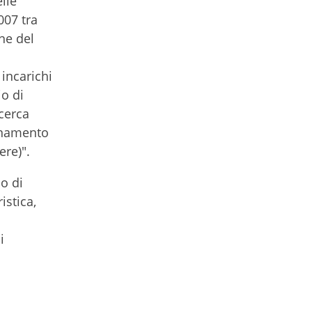
lle
007 tra
ne del
 incarichi
io di
cerca
dinamento
ere)".
so di
istica,
i