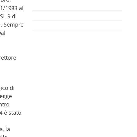
11/1983 al
SL 9 di
ro. Sempre
Dal
l
rettore
ico di
Legge
ntro
4 è stato
, la