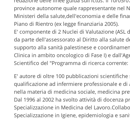
redazione delle linee guida sull'ictus. Il 10/05/
province autonome quale rappresentante nel Nuc
Ministeri della salute,dell'economia e delle fi
Piano di Rientro (ex legge finanziaria 2005).
E' componente di 2 Nuclei di Valutazione (ASL di
da parte dell'assessorato al Diritto alla salute
supporto alla sanità palestinese e coordinament
Clinica in ambito oncologico di Fase I) e dall'A
Scientifico del "Programma di ricerca corrente:
E' autore di oltre 100 pubblicazioni scientifiche 
qualificazione ad infermiere professionale e di a
nella materia di medicina sociale, medicina preve
Dal 1996 al 2002 ha svolto attività di docenza pr
Specializzazione in Medicina del Lavoro.Collabor
Specializzazione in Igiene, epidemiologia e sani