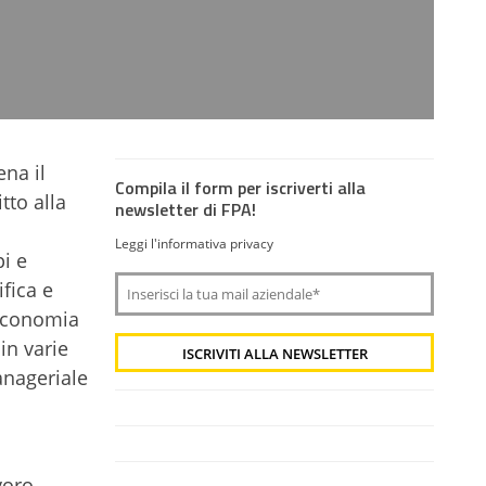
ena il
Compila il form per iscriverti alla
tto alla
newsletter di FPA!
Leggi l'informativa privacy
i e
fica e
 economia
in varie
anageriale
voro,