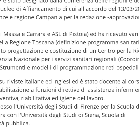
07 è stato designato dalla Conferenza delle regioni e de
leo di Affiancamento di cui all'accordo del 13/03/2
nanze e regione Campania per la redazione -approvazio
 Massa e Carrara e ASL di Pistoia) ed ha ricevuto vari
 della Regione Toscana (definizione programma sanitar
o progettazione e costituzione di un Centro per la Ri
genzia Nazionale per i servizi sanitari regionali (Coor
 Strumenti e modelli di programmazione reti ospedali
su riviste italiane ed inglesi ed è stato docente al cor
bilitazione a funzioni direttive di assistenza infermier
ntiva, riabilitativa ed igiene del lavoro.
esso l'Università degli Studi di Firenze per la Scuola d
a con l'Università degli Studi di Siena, Scuola di
tà pubblica.