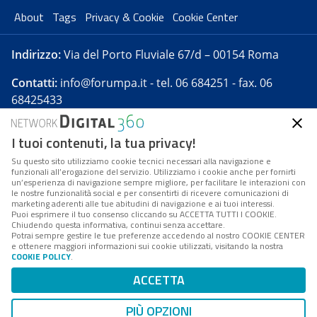
About
Tags
Privacy & Cookie
Cookie Center
Indirizzo:
Via del Porto Fluviale 67/d – 00154 Roma
Contatti:
info@forumpa.it
- tel. 06 684251 - fax. 06
68425433
I tuoi contenuti, la tua privacy!
Forumpa.it
è una pubblicazione telematica iscritta
presso Registro della stampa del Tribunale di Roma -
Su questo sito utilizziamo cookie tecnici necessari alla navigazione e
funzionali all’erogazione del servizio. Utilizziamo i cookie anche per fornirti
Reg. n. 182 del 2 maggio 2008 - Direttore resp. Michela
un’esperienza di navigazione sempre migliore, per facilitare le interazioni con
Stentella
le nostre funzionalità social e per consentirti di ricevere comunicazioni di
marketing aderenti alle tue abitudini di navigazione e ai tuoi interessi.
FPA s.r.l. è società soggetta a Direzione e
Puoi esprimere il tuo consenso cliccando su ACCETTA TUTTI I COOKIE.
Coordinamento da parte di Digital360 S.p.A. - FPA s.r.l.
Chiudendo questa informativa, continui senza accettare.
Potrai sempre gestire le tue preferenze accedendo al nostro COOKIE CENTER
è un'azienda certificata per il sistema di management
e ottenere maggiori informazioni sui cookie utilizzati, visitando la nostra
COOKIE POLICY
.
di qualità SQS (ISO 9001)
Codice Fiscale/Partita IVA n. 10693191008 - R.E.A. Roma
ACCETTA
n. 1249791. ISP AWS
PIÙ OPZIONI
Mappa del sito