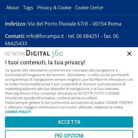
About
Tags
Privacy & Cookie
Cookie Center
Indirizzo:
Via del Porto Fluviale 67/d – 00154 Roma
Contatti:
info@forumpa.it
- tel. 06 684251 - fax. 06
68425433
I tuoi contenuti, la tua privacy!
Forumpa.it
è una pubblicazione telematica iscritta
presso Registro della stampa del Tribunale di Roma -
Su questo sito utilizziamo cookie tecnici necessari alla navigazione e
funzionali all’erogazione del servizio. Utilizziamo i cookie anche per fornirti
Reg. n. 182 del 2 maggio 2008 - Direttore resp. Michela
un’esperienza di navigazione sempre migliore, per facilitare le interazioni con
Stentella
le nostre funzionalità social e per consentirti di ricevere comunicazioni di
marketing aderenti alle tue abitudini di navigazione e ai tuoi interessi.
FPA s.r.l. è società soggetta a Direzione e
Puoi esprimere il tuo consenso cliccando su ACCETTA TUTTI I COOKIE.
Coordinamento da parte di Digital360 S.p.A. - FPA s.r.l.
Chiudendo questa informativa, continui senza accettare.
Potrai sempre gestire le tue preferenze accedendo al nostro COOKIE CENTER
è un'azienda certificata per il sistema di management
e ottenere maggiori informazioni sui cookie utilizzati, visitando la nostra
COOKIE POLICY
.
di qualità SQS (ISO 9001)
Codice Fiscale/Partita IVA n. 10693191008 - R.E.A. Roma
ACCETTA
n. 1249791. ISP AWS
PIÙ OPZIONI
Mappa del sito