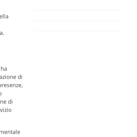
ella
a.
 ha
zazione di
presenze,
o
one di
vizio
umentale