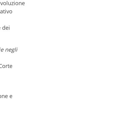
evoluzione
mativo
e dei
e negli
Corte
ione e