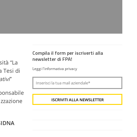
Compila il form per iscriverti alla
newsletter di FPA!
ità “La
Leggi l'informativa privacy
 Tesi di
tivi
”
sponsabile
izzazione
SIDNA