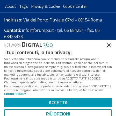
About
Tags
Privacy & Cookie
Cookie Center
Indirizzo:
Via del Porto Fluviale 67/d – 00154 Roma
Contatti:
info@forumpa.it
- tel. 06 684251 - fax. 06
68425433
I tuoi contenuti, la tua privacy!
Forumpa.it
è una pubblicazione telematica iscritta
presso Registro della stampa del Tribunale di Roma -
Su questo sito utilizziamo cookie tecnici necessari alla navigazione e
funzionali all’erogazione del servizio. Utilizziamo i cookie anche per fornirti
Reg. n. 182 del 2 maggio 2008 - Direttore resp. Michela
un’esperienza di navigazione sempre migliore, per facilitare le interazioni con
Stentella
le nostre funzionalità social e per consentirti di ricevere comunicazioni di
marketing aderenti alle tue abitudini di navigazione e ai tuoi interessi.
FPA s.r.l. è società soggetta a Direzione e
Puoi esprimere il tuo consenso cliccando su ACCETTA TUTTI I COOKIE.
Coordinamento da parte di Digital360 S.p.A. - FPA s.r.l.
Chiudendo questa informativa, continui senza accettare.
Potrai sempre gestire le tue preferenze accedendo al nostro COOKIE CENTER
è un'azienda certificata per il sistema di management
e ottenere maggiori informazioni sui cookie utilizzati, visitando la nostra
COOKIE POLICY
.
di qualità SQS (ISO 9001)
Codice Fiscale/Partita IVA n. 10693191008 - R.E.A. Roma
ACCETTA
n. 1249791. ISP AWS
PIÙ OPZIONI
Mappa del sito