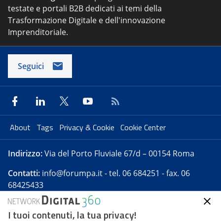
testate e portali B2B dedicati ai temi della
Trasformazione Digitale e dell'innovazione
Imprenditoriale.
Seguici
About
Tags
Privacy & Cookie
Cookie Center
Indirizzo:
Via del Porto Fluviale 67/d – 00154 Roma
Contatti:
info@forumpa.it
- tel. 06 684251 - fax. 06
68425433
I tuoi contenuti, la tua privacy!
Forumpa.it
è una pubblicazione telematica iscritta