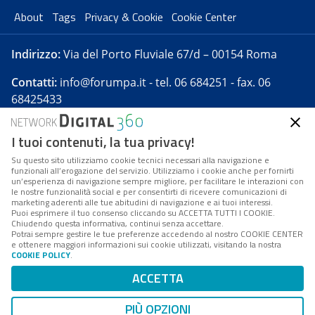
About
Tags
Privacy & Cookie
Cookie Center
Indirizzo:
Via del Porto Fluviale 67/d – 00154 Roma
Contatti:
info@forumpa.it
- tel. 06 684251 - fax. 06
68425433
I tuoi contenuti, la tua privacy!
Forumpa.it
è una pubblicazione telematica iscritta
presso Registro della stampa del Tribunale di Roma -
Su questo sito utilizziamo cookie tecnici necessari alla navigazione e
funzionali all’erogazione del servizio. Utilizziamo i cookie anche per fornirti
Reg. n. 182 del 2 maggio 2008 - Direttore resp. Michela
un’esperienza di navigazione sempre migliore, per facilitare le interazioni con
Stentella
le nostre funzionalità social e per consentirti di ricevere comunicazioni di
marketing aderenti alle tue abitudini di navigazione e ai tuoi interessi.
FPA s.r.l. è società soggetta a Direzione e
Puoi esprimere il tuo consenso cliccando su ACCETTA TUTTI I COOKIE.
Coordinamento da parte di Digital360 S.p.A. - FPA s.r.l.
Chiudendo questa informativa, continui senza accettare.
Potrai sempre gestire le tue preferenze accedendo al nostro COOKIE CENTER
è un'azienda certificata per il sistema di management
e ottenere maggiori informazioni sui cookie utilizzati, visitando la nostra
COOKIE POLICY
.
di qualità SQS (ISO 9001)
Codice Fiscale/Partita IVA n. 10693191008 - R.E.A. Roma
ACCETTA
n. 1249791. ISP AWS
PIÙ OPZIONI
Mappa del sito