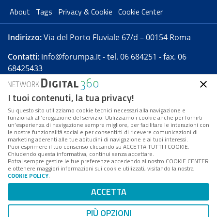
About
Tags
Privacy & Cookie
Cookie Center
Indirizzo:
Via del Porto Fluviale 67/d – 00154 Roma
Contatti:
info@forumpa.it
- tel. 06 684251 - fax. 06
68425433
I tuoi contenuti, la tua privacy!
Forumpa.it
è una pubblicazione telematica iscritta
presso Registro della stampa del Tribunale di Roma -
Su questo sito utilizziamo cookie tecnici necessari alla navigazione e
funzionali all’erogazione del servizio. Utilizziamo i cookie anche per fornirti
Reg. n. 182 del 2 maggio 2008 - Direttore resp. Michela
un’esperienza di navigazione sempre migliore, per facilitare le interazioni con
Stentella
le nostre funzionalità social e per consentirti di ricevere comunicazioni di
marketing aderenti alle tue abitudini di navigazione e ai tuoi interessi.
FPA s.r.l. è società soggetta a Direzione e
Puoi esprimere il tuo consenso cliccando su ACCETTA TUTTI I COOKIE.
Coordinamento da parte di Digital360 S.p.A. - FPA s.r.l.
Chiudendo questa informativa, continui senza accettare.
Potrai sempre gestire le tue preferenze accedendo al nostro COOKIE CENTER
è un'azienda certificata per il sistema di management
e ottenere maggiori informazioni sui cookie utilizzati, visitando la nostra
COOKIE POLICY
.
di qualità SQS (ISO 9001)
Codice Fiscale/Partita IVA n. 10693191008 - R.E.A. Roma
ACCETTA
n. 1249791. ISP AWS
PIÙ OPZIONI
Mappa del sito