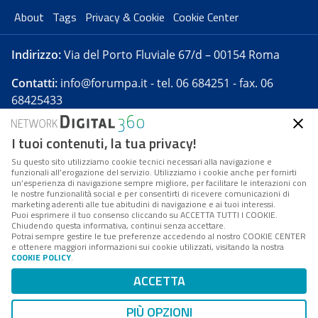
About
Tags
Privacy & Cookie
Cookie Center
Indirizzo:
Via del Porto Fluviale 67/d – 00154 Roma
Contatti:
info@forumpa.it
- tel. 06 684251 - fax. 06
68425433
I tuoi contenuti, la tua privacy!
Forumpa.it
è una pubblicazione telematica iscritta
presso Registro della stampa del Tribunale di Roma -
Su questo sito utilizziamo cookie tecnici necessari alla navigazione e
funzionali all’erogazione del servizio. Utilizziamo i cookie anche per fornirti
Reg. n. 182 del 2 maggio 2008 - Direttore resp. Michela
un’esperienza di navigazione sempre migliore, per facilitare le interazioni con
Stentella
le nostre funzionalità social e per consentirti di ricevere comunicazioni di
marketing aderenti alle tue abitudini di navigazione e ai tuoi interessi.
FPA s.r.l. è società soggetta a Direzione e
Puoi esprimere il tuo consenso cliccando su ACCETTA TUTTI I COOKIE.
Coordinamento da parte di Digital360 S.p.A. - FPA s.r.l.
Chiudendo questa informativa, continui senza accettare.
Potrai sempre gestire le tue preferenze accedendo al nostro COOKIE CENTER
è un'azienda certificata per il sistema di management
e ottenere maggiori informazioni sui cookie utilizzati, visitando la nostra
COOKIE POLICY
.
di qualità SQS (ISO 9001)
Codice Fiscale/Partita IVA n. 10693191008 - R.E.A. Roma
ACCETTA
n. 1249791. ISP AWS
PIÙ OPZIONI
Mappa del sito