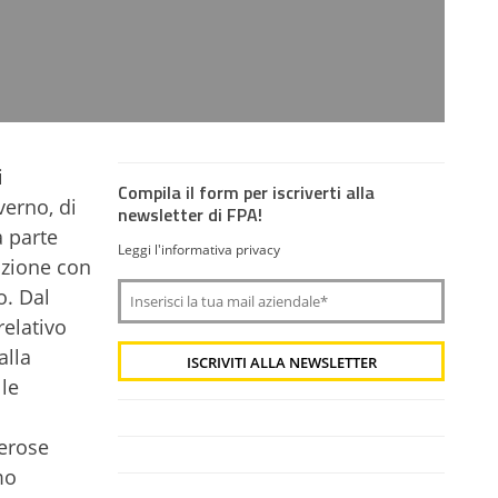
i
Compila il form per iscriverti alla
verno, di
newsletter di FPA!
a parte
Leggi l'informativa privacy
azione con
o. Dal
relativo
alla
le
merose
mo