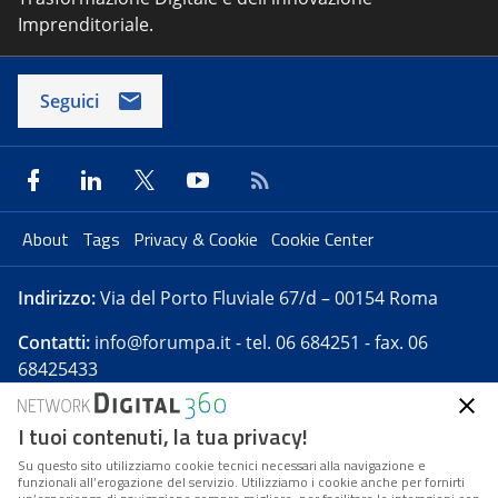
Imprenditoriale.
Seguici
About
Tags
Privacy & Cookie
Cookie Center
Indirizzo:
Via del Porto Fluviale 67/d – 00154 Roma
Contatti:
info@forumpa.it
- tel. 06 684251 - fax. 06
68425433
I tuoi contenuti, la tua privacy!
Forumpa.it
è una pubblicazione telematica iscritta
presso Registro della stampa del Tribunale di Roma -
Su questo sito utilizziamo cookie tecnici necessari alla navigazione e
funzionali all’erogazione del servizio. Utilizziamo i cookie anche per fornirti
Reg. n. 182 del 2 maggio 2008 - Direttore resp. Michela