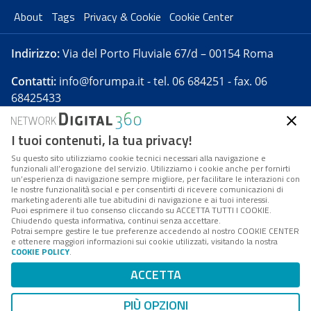
About
Tags
Privacy & Cookie
Cookie Center
Indirizzo:
Via del Porto Fluviale 67/d – 00154 Roma
Contatti:
info@forumpa.it
- tel. 06 684251 - fax. 06
68425433
I tuoi contenuti, la tua privacy!
Forumpa.it
è una pubblicazione telematica iscritta
presso Registro della stampa del Tribunale di Roma -
Su questo sito utilizziamo cookie tecnici necessari alla navigazione e
funzionali all’erogazione del servizio. Utilizziamo i cookie anche per fornirti
Reg. n. 182 del 2 maggio 2008 - Direttore resp. Michela
un’esperienza di navigazione sempre migliore, per facilitare le interazioni con
Stentella
le nostre funzionalità social e per consentirti di ricevere comunicazioni di
marketing aderenti alle tue abitudini di navigazione e ai tuoi interessi.
FPA s.r.l. è società soggetta a Direzione e
Puoi esprimere il tuo consenso cliccando su ACCETTA TUTTI I COOKIE.
Coordinamento da parte di Digital360 S.p.A. - FPA s.r.l.
Chiudendo questa informativa, continui senza accettare.
Potrai sempre gestire le tue preferenze accedendo al nostro COOKIE CENTER
è un'azienda certificata per il sistema di management
e ottenere maggiori informazioni sui cookie utilizzati, visitando la nostra
COOKIE POLICY
.
di qualità SQS (ISO 9001)
Codice Fiscale/Partita IVA n. 10693191008 - R.E.A. Roma
ACCETTA
n. 1249791. ISP AWS
PIÙ OPZIONI
Mappa del sito