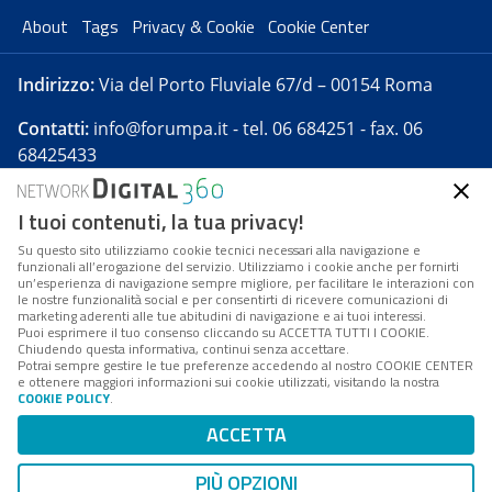
About
Tags
Privacy & Cookie
Cookie Center
Indirizzo:
Via del Porto Fluviale 67/d – 00154 Roma
Contatti:
info@forumpa.it
- tel. 06 684251 - fax. 06
68425433
I tuoi contenuti, la tua privacy!
Forumpa.it
è una pubblicazione telematica iscritta
presso Registro della stampa del Tribunale di Roma -
Su questo sito utilizziamo cookie tecnici necessari alla navigazione e
funzionali all’erogazione del servizio. Utilizziamo i cookie anche per fornirti
Reg. n. 182 del 2 maggio 2008 - Direttore resp. Michela
un’esperienza di navigazione sempre migliore, per facilitare le interazioni con
Stentella
le nostre funzionalità social e per consentirti di ricevere comunicazioni di
marketing aderenti alle tue abitudini di navigazione e ai tuoi interessi.
FPA s.r.l. è società soggetta a Direzione e
Puoi esprimere il tuo consenso cliccando su ACCETTA TUTTI I COOKIE.
Coordinamento da parte di Digital360 S.p.A. - FPA s.r.l.
Chiudendo questa informativa, continui senza accettare.
Potrai sempre gestire le tue preferenze accedendo al nostro COOKIE CENTER
è un'azienda certificata per il sistema di management
e ottenere maggiori informazioni sui cookie utilizzati, visitando la nostra
COOKIE POLICY
.
di qualità SQS (ISO 9001)
Codice Fiscale/Partita IVA n. 10693191008 - R.E.A. Roma
ACCETTA
n. 1249791. ISP AWS
PIÙ OPZIONI
Mappa del sito