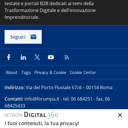
testate e portali B2B dedicati ai temi della
Trasformazione Digitale e dell'innovazione
Imprenditoriale.
Seguici
About
Tags
Privacy & Cookie
Cookie Center
Indirizzo:
Via del Porto Fluviale 67/d – 00154 Roma
Contatti:
info@forumpa.it
- tel. 06 684251 - fax. 06
68425433
I tuoi contenuti, la tua privacy!
Forumpa.it
è una pubblicazione telematica iscritta