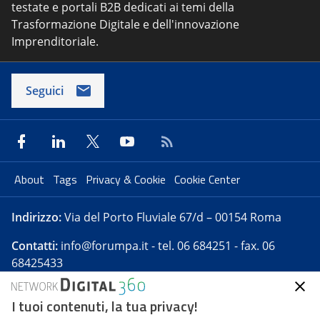
testate e portali B2B dedicati ai temi della
Trasformazione Digitale e dell'innovazione
Imprenditoriale.
Seguici
About
Tags
Privacy & Cookie
Cookie Center
Indirizzo:
Via del Porto Fluviale 67/d – 00154 Roma
Contatti:
info@forumpa.it
- tel. 06 684251 - fax. 06
68425433
I tuoi contenuti, la tua privacy!
Forumpa.it
è una pubblicazione telematica iscritta