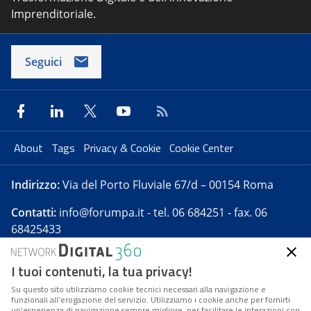
Imprenditoriale.
Seguici
About
Tags
Privacy & Cookie
Cookie Center
Indirizzo:
Via del Porto Fluviale 67/d – 00154 Roma
Contatti:
info@forumpa.it
- tel. 06 684251 - fax. 06
68425433
I tuoi contenuti, la tua privacy!
Forumpa.it
è una pubblicazione telematica iscritta
presso Registro della stampa del Tribunale di Roma -
Su questo sito utilizziamo cookie tecnici necessari alla navigazione e
funzionali all’erogazione del servizio. Utilizziamo i cookie anche per fornirti
Reg. n. 182 del 2 maggio 2008 - Direttore resp. Michela
un’esperienza di navigazione sempre migliore, per facilitare le interazioni con