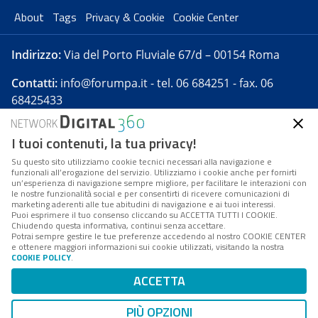
About
Tags
Privacy & Cookie
Cookie Center
Indirizzo:
Via del Porto Fluviale 67/d – 00154 Roma
Contatti:
info@forumpa.it
- tel. 06 684251 - fax. 06
68425433
I tuoi contenuti, la tua privacy!
Forumpa.it
è una pubblicazione telematica iscritta
presso Registro della stampa del Tribunale di Roma -
Su questo sito utilizziamo cookie tecnici necessari alla navigazione e
funzionali all’erogazione del servizio. Utilizziamo i cookie anche per fornirti
Reg. n. 182 del 2 maggio 2008 - Direttore resp. Michela
un’esperienza di navigazione sempre migliore, per facilitare le interazioni con
Stentella
le nostre funzionalità social e per consentirti di ricevere comunicazioni di
marketing aderenti alle tue abitudini di navigazione e ai tuoi interessi.
FPA s.r.l. è società soggetta a Direzione e
Puoi esprimere il tuo consenso cliccando su ACCETTA TUTTI I COOKIE.
Coordinamento da parte di Digital360 S.p.A. - FPA s.r.l.
Chiudendo questa informativa, continui senza accettare.
Potrai sempre gestire le tue preferenze accedendo al nostro COOKIE CENTER
è un'azienda certificata per il sistema di management
e ottenere maggiori informazioni sui cookie utilizzati, visitando la nostra
COOKIE POLICY
.
di qualità SQS (ISO 9001)
Codice Fiscale/Partita IVA n. 10693191008 - R.E.A. Roma
ACCETTA
n. 1249791. ISP AWS
PIÙ OPZIONI
Mappa del sito