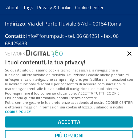
About
Tags
Privacy & Cookie
Cookie Center
Indirizzo:
Via del Porto Fluviale 67/d – 00154 Roma
Contatti:
info@forumpa.it
- tel. 06 684251 - fax. 06
68425433
I tuoi contenuti, la tua privacy!
Forumpa.it
è una pubblicazione telematica iscritta
presso Registro della stampa del Tribunale di Roma -
Su questo sito utilizziamo cookie tecnici necessari alla navigazione e
funzionali all’erogazione del servizio. Utilizziamo i cookie anche per fornirti
Reg. n. 182 del 2 maggio 2008 - Direttore resp. Michela
un’esperienza di navigazione sempre migliore, per facilitare le interazioni con
Stentella
le nostre funzionalità social e per consentirti di ricevere comunicazioni di
marketing aderenti alle tue abitudini di navigazione e ai tuoi interessi.
FPA s.r.l. è società soggetta a Direzione e
Puoi esprimere il tuo consenso cliccando su ACCETTA TUTTI I COOKIE.
Coordinamento da parte di Digital360 S.p.A. - FPA s.r.l.
Chiudendo questa informativa, continui senza accettare.
Potrai sempre gestire le tue preferenze accedendo al nostro COOKIE CENTER
è un'azienda certificata per il sistema di management
e ottenere maggiori informazioni sui cookie utilizzati, visitando la nostra
COOKIE POLICY
.
di qualità SQS (ISO 9001)
Codice Fiscale/Partita IVA n. 10693191008 - R.E.A. Roma
ACCETTA
n. 1249791. ISP AWS
PIÙ OPZIONI
Mappa del sito