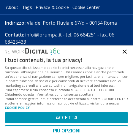
About
Tags
Privacy & Cookie
Cookie Center
Indirizzo:
Via del Porto Fluviale 67/d – 00154 Roma
Contatti:
info@forumpa.it
- tel. 06 684251 - fax. 06
68425433
I tuoi contenuti, la tua privacy!
Forumpa.it
è una pubblicazione telematica iscritta
presso Registro della stampa del Tribunale di Roma -
Su questo sito utilizziamo cookie tecnici necessari alla navigazione e
funzionali all’erogazione del servizio. Utilizziamo i cookie anche per fornirti
Reg. n. 182 del 2 maggio 2008 - Direttore resp. Michela
un’esperienza di navigazione sempre migliore, per facilitare le interazioni con
Stentella
le nostre funzionalità social e per consentirti di ricevere comunicazioni di
marketing aderenti alle tue abitudini di navigazione e ai tuoi interessi.
FPA s.r.l. è società soggetta a Direzione e
Puoi esprimere il tuo consenso cliccando su ACCETTA TUTTI I COOKIE.
Coordinamento da parte di Digital360 S.p.A. - FPA s.r.l.
Chiudendo questa informativa, continui senza accettare.
Potrai sempre gestire le tue preferenze accedendo al nostro COOKIE CENTER
è un'azienda certificata per il sistema di management
e ottenere maggiori informazioni sui cookie utilizzati, visitando la nostra
COOKIE POLICY
.
di qualità SQS (ISO 9001)
Codice Fiscale/Partita IVA n. 10693191008 - R.E.A. Roma
ACCETTA
n. 1249791. ISP AWS
PIÙ OPZIONI
Mappa del sito