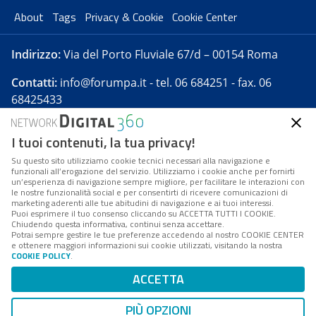
About
Tags
Privacy & Cookie
Cookie Center
Indirizzo:
Via del Porto Fluviale 67/d – 00154 Roma
Contatti:
info@forumpa.it
- tel. 06 684251 - fax. 06
68425433
I tuoi contenuti, la tua privacy!
Forumpa.it
è una pubblicazione telematica iscritta
presso Registro della stampa del Tribunale di Roma -
Su questo sito utilizziamo cookie tecnici necessari alla navigazione e
funzionali all’erogazione del servizio. Utilizziamo i cookie anche per fornirti
Reg. n. 182 del 2 maggio 2008 - Direttore resp. Michela
un’esperienza di navigazione sempre migliore, per facilitare le interazioni con
Stentella
le nostre funzionalità social e per consentirti di ricevere comunicazioni di
marketing aderenti alle tue abitudini di navigazione e ai tuoi interessi.
FPA s.r.l. è società soggetta a Direzione e
Puoi esprimere il tuo consenso cliccando su ACCETTA TUTTI I COOKIE.
Coordinamento da parte di Digital360 S.p.A. - FPA s.r.l.
Chiudendo questa informativa, continui senza accettare.
Potrai sempre gestire le tue preferenze accedendo al nostro COOKIE CENTER
è un'azienda certificata per il sistema di management
e ottenere maggiori informazioni sui cookie utilizzati, visitando la nostra
COOKIE POLICY
.
di qualità SQS (ISO 9001)
Codice Fiscale/Partita IVA n. 10693191008 - R.E.A. Roma
ACCETTA
n. 1249791. ISP AWS
PIÙ OPZIONI
Mappa del sito