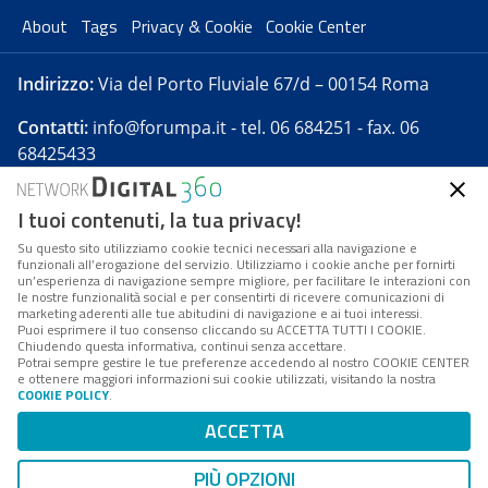
About
Tags
Privacy & Cookie
Cookie Center
Indirizzo:
Via del Porto Fluviale 67/d – 00154 Roma
Contatti:
info@forumpa.it
- tel. 06 684251 - fax. 06
68425433
I tuoi contenuti, la tua privacy!
Forumpa.it
è una pubblicazione telematica iscritta
presso Registro della stampa del Tribunale di Roma -
Su questo sito utilizziamo cookie tecnici necessari alla navigazione e
funzionali all’erogazione del servizio. Utilizziamo i cookie anche per fornirti
Reg. n. 182 del 2 maggio 2008 - Direttore resp. Michela
un’esperienza di navigazione sempre migliore, per facilitare le interazioni con
Stentella
le nostre funzionalità social e per consentirti di ricevere comunicazioni di
marketing aderenti alle tue abitudini di navigazione e ai tuoi interessi.
FPA s.r.l. è società soggetta a Direzione e
Puoi esprimere il tuo consenso cliccando su ACCETTA TUTTI I COOKIE.
Coordinamento da parte di Digital360 S.p.A. - FPA s.r.l.
Chiudendo questa informativa, continui senza accettare.
Potrai sempre gestire le tue preferenze accedendo al nostro COOKIE CENTER
è un'azienda certificata per il sistema di management
e ottenere maggiori informazioni sui cookie utilizzati, visitando la nostra
COOKIE POLICY
.
di qualità SQS (ISO 9001)
Codice Fiscale/Partita IVA n. 10693191008 - R.E.A. Roma
ACCETTA
n. 1249791. ISP AWS
PIÙ OPZIONI
Mappa del sito