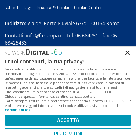
About
Tags
Privacy & Cookie
Cookie Center
Indirizzo:
Via del Porto Fluviale 67/d – 00154 Roma
Contatti:
info@forumpa.it
- tel. 06 684251 - fax. 06
68425433
I tuoi contenuti, la tua privacy!
Forumpa.it
è una pubblicazione telematica iscritta
presso Registro della stampa del Tribunale di Roma -
Su questo sito utilizziamo cookie tecnici necessari alla navigazione e
funzionali all’erogazione del servizio. Utilizziamo i cookie anche per fornirti
Reg. n. 182 del 2 maggio 2008 - Direttore resp. Michela
un’esperienza di navigazione sempre migliore, per facilitare le interazioni con
Stentella
le nostre funzionalità social e per consentirti di ricevere comunicazioni di
marketing aderenti alle tue abitudini di navigazione e ai tuoi interessi.
FPA s.r.l. è società soggetta a Direzione e
Puoi esprimere il tuo consenso cliccando su ACCETTA TUTTI I COOKIE.
Coordinamento da parte di Digital360 S.p.A. - FPA s.r.l.
Chiudendo questa informativa, continui senza accettare.
Potrai sempre gestire le tue preferenze accedendo al nostro COOKIE CENTER
è un'azienda certificata per il sistema di management
e ottenere maggiori informazioni sui cookie utilizzati, visitando la nostra
COOKIE POLICY
.
di qualità SQS (ISO 9001)
Codice Fiscale/Partita IVA n. 10693191008 - R.E.A. Roma
ACCETTA
n. 1249791. ISP AWS
PIÙ OPZIONI
Mappa del sito