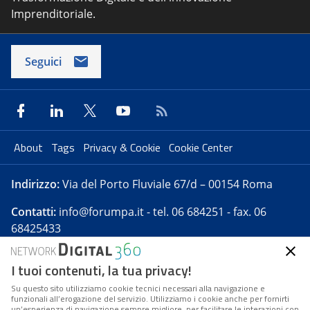
Imprenditoriale.
Seguici
About
Tags
Privacy & Cookie
Cookie Center
Indirizzo:
Via del Porto Fluviale 67/d – 00154 Roma
Contatti:
info@forumpa.it
- tel. 06 684251 - fax. 06
68425433
I tuoi contenuti, la tua privacy!
Forumpa.it
è una pubblicazione telematica iscritta
presso Registro della stampa del Tribunale di Roma -
Su questo sito utilizziamo cookie tecnici necessari alla navigazione e
funzionali all’erogazione del servizio. Utilizziamo i cookie anche per fornirti
Reg. n. 182 del 2 maggio 2008 - Direttore resp. Michela
un’esperienza di navigazione sempre migliore, per facilitare le interazioni con