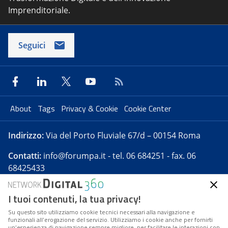
Imprenditoriale.
Seguici
About
Tags
Privacy & Cookie
Cookie Center
Indirizzo:
Via del Porto Fluviale 67/d – 00154 Roma
Contatti:
info@forumpa.it
- tel. 06 684251 - fax. 06
68425433
I tuoi contenuti, la tua privacy!
Forumpa.it
è una pubblicazione telematica iscritta
presso Registro della stampa del Tribunale di Roma -
Su questo sito utilizziamo cookie tecnici necessari alla navigazione e
funzionali all’erogazione del servizio. Utilizziamo i cookie anche per fornirti
Reg. n. 182 del 2 maggio 2008 - Direttore resp. Michela
un’esperienza di navigazione sempre migliore, per facilitare le interazioni con