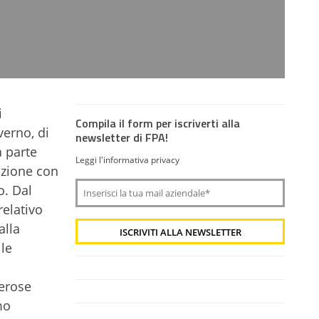
i
Compila il form per iscriverti alla
verno, di
newsletter di FPA!
a parte
Leggi l'informativa privacy
azione con
o. Dal
relativo
alla
le
merose
mo