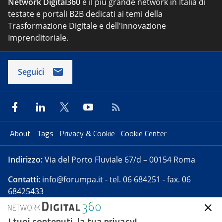
Network Digital360
è il più grande network in Italia di
testate e portali B2B dedicati ai temi della
Trasformazione Digitale e dell'innovazione
Imprenditoriale.
Seguici
About
Tags
Privacy & Cookie
Cookie Center
Indirizzo:
Via del Porto Fluviale 67/d – 00154 Roma
Contatti:
info@forumpa.it
- tel. 06 684251 - fax. 06
68425433
I tuoi contenuti, la tua privacy!
Forumpa.it
è una pubblicazione telematica iscritta