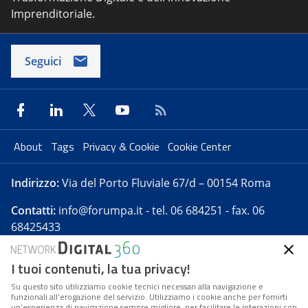
Imprenditoriale.
Seguici
About
Tags
Privacy & Cookie
Cookie Center
Indirizzo:
Via del Porto Fluviale 67/d – 00154 Roma
Contatti:
info@forumpa.it
- tel. 06 684251 - fax. 06
68425433
I tuoi contenuti, la tua privacy!
Forumpa.it
è una pubblicazione telematica iscritta
presso Registro della stampa del Tribunale di Roma -
Su questo sito utilizziamo cookie tecnici necessari alla navigazione e
funzionali all’erogazione del servizio. Utilizziamo i cookie anche per fornirti
Reg. n. 182 del 2 maggio 2008 - Direttore resp. Michela
un’esperienza di navigazione sempre migliore, per facilitare le interazioni con