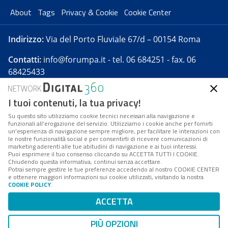
About
Tags
Privacy & Cookie
Cookie Center
Indirizzo:
Via del Porto Fluviale 67/d – 00154 Roma
Contatti:
info@forumpa.it
- tel. 06 684251 - fax. 06
68425433
I tuoi contenuti, la tua privacy!
Forumpa.it
è una pubblicazione telematica iscritta
presso Registro della stampa del Tribunale di Roma -
Su questo sito utilizziamo cookie tecnici necessari alla navigazione e
funzionali all’erogazione del servizio. Utilizziamo i cookie anche per fornirti
Reg. n. 182 del 2 maggio 2008 - Direttore resp. Michela
un’esperienza di navigazione sempre migliore, per facilitare le interazioni con
Stentella
le nostre funzionalità social e per consentirti di ricevere comunicazioni di
marketing aderenti alle tue abitudini di navigazione e ai tuoi interessi.
FPA s.r.l. è società soggetta a Direzione e
Puoi esprimere il tuo consenso cliccando su ACCETTA TUTTI I COOKIE.
Coordinamento da parte di Digital360 S.p.A. - FPA s.r.l.
Chiudendo questa informativa, continui senza accettare.
Potrai sempre gestire le tue preferenze accedendo al nostro COOKIE CENTER
è un'azienda certificata per il sistema di management
e ottenere maggiori informazioni sui cookie utilizzati, visitando la nostra
COOKIE POLICY
.
di qualità SQS (ISO 9001)
Codice Fiscale/Partita IVA n. 10693191008 - R.E.A. Roma
ACCETTA
n. 1249791. ISP AWS
PIÙ OPZIONI
Mappa del sito